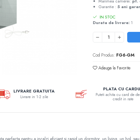
Marimea camerei:
pt.
Garantie :
5 ani gara
IN STOC
Durata de livrare:
1
Cod Produs:
FG6-GM
Adauga la Favorite
PLATA CU CARD
LIVRARE GRATUITA
Puteti achita cu card de de
Livrare in 1-2 zile
credit in rate
 perfecta pentru a incalzi eficient si rapid un dormitor, un living, un hol sa