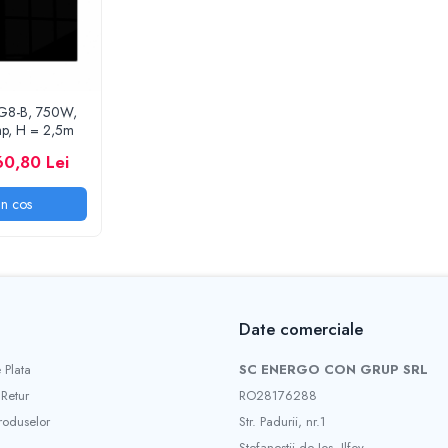
FG8-B, 750W,
mp, H = 2,5m
60,80 Lei
n cos
Date comerciale
 Plata
SC ENERGO CON GRUP SRL
 Retur
RO28176288
roduselor
Str. Padurii, nr.1
Stefanestii de Jos, Ilfov