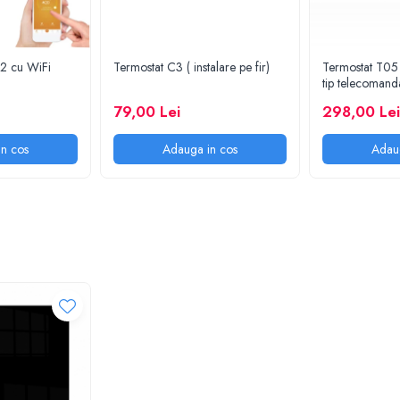
02 cu WiFi
Termostat C3 ( instalare pe fir)
Termostat T05 
tip telecomand
79,00 Lei
298,00 Lei
n cos
Adauga in cos
Adau