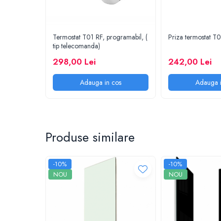
Termostat T01 RF, programabil, (
Priza termostat T
tip telecomanda)
298,00 Lei
242,00 Lei
Adauga in cos
Adauga i
Produse similare
-10%
-10%
NOU
NOU