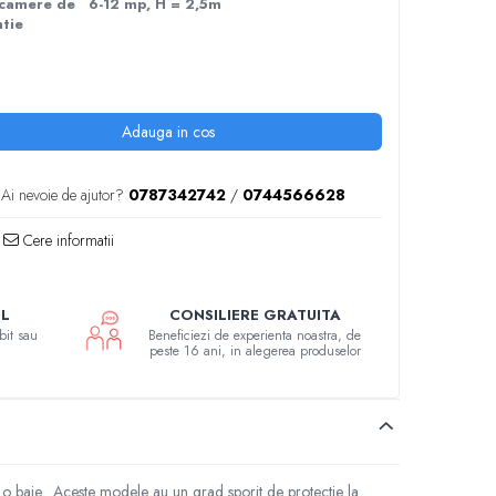
 camere de 6-12 mp, H = 2,5m
ntie
Adauga in cos
Ai nevoie de ajutor?
0787342742
/
0744566628
Cere informatii
UL
CONSILIERE GRATUITA
bit sau
Beneficiezi de experienta noastra, de
peste 16 ani, in alegerea produselor
u o baie. Aceste modele au un grad sporit de protectie la