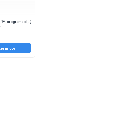
RF, programabil, (
a)
ga in cos