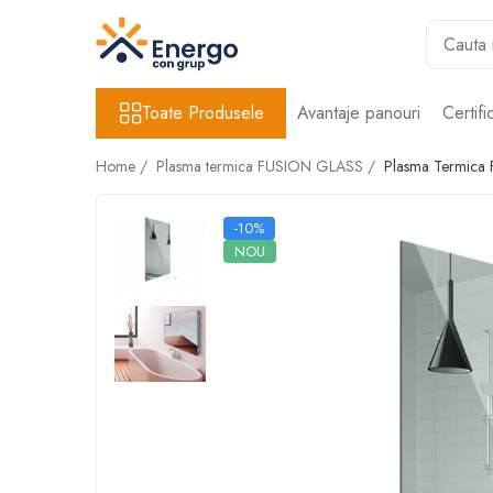
Toate Produsele
Toate Produsele
Avantaje panouri
Certifi
Panouri radiante ENERGY KOREA cu
turmalina
Home /
Plasma termica FUSION GLASS /
Plasma Termica
Panouri radiante SUNWELL
-10%
NOU
Panouri radiante HYBRID - NOU
Panouri radiante COLOR
Plasma termica FUSION GLASS
Termostate si automatizari
Incalzire Terase