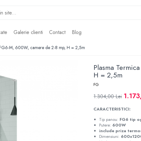
cate
Galerie clienti
Contact
Blog
 FG6-M, 600W, camere de 2-8 mp, H = 2,5m
Plasma Termic
H = 2,5m
FG
1.173
1.304,00 Lei
CARACTERISTICI:
Tip panou:
FG6 tip o
Putere:
600W
include priza termo
Dimensiuni:
600x120