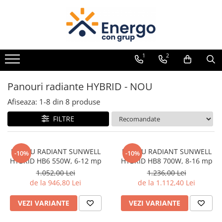
1
2
Panouri radiante HYBRID - NOU
Afiseaza:
1-
8
din
8
produse
FILTRE
PANOU RADIANT SUNWELL
PANOU RADIANT SUNWELL
-10%
-10%
HYBRID HB6 550W, 6-12 mp
HYBRID HB8 700W, 8-16 mp
1.052,00 Lei
1.236,00 Lei
de la 946,80 Lei
de la 1.112,40 Lei
VEZI VARIANTE
VEZI VARIANTE