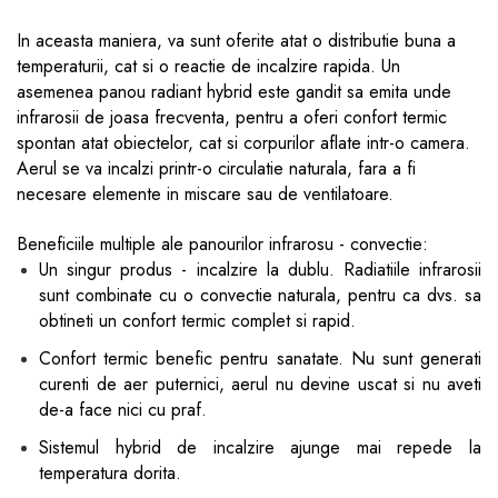
In aceasta maniera, va sunt oferite atat o distributie buna a
temperaturii, cat si o reactie de incalzire rapida. Un
asemenea panou radiant hybrid este gandit sa emita unde
infrarosii de joasa frecventa, pentru a oferi confort termic
spontan atat obiectelor, cat si corpurilor aflate intr-o camera.
Aerul se va incalzi printr-o circulatie naturala, fara a fi
necesare elemente in miscare sau de ventilatoare.
Beneficiile multiple ale panourilor infrarosu - convectie:
Un singur produs - incalzire la dublu. Radiatiile infrarosii
sunt combinate cu o convectie naturala, pentru ca dvs. sa
obtineti un confort termic complet si rapid.
Confort termic benefic pentru sanatate. Nu sunt generati
curenti de aer puternici, aerul nu devine uscat si nu aveti
de-a face nici cu praf.
Sistemul hybrid de incalzire ajunge mai repede la
temperatura dorita.