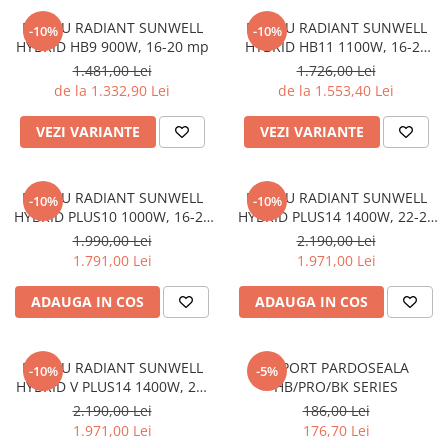
PANOU RADIANT SUNWELL
PANOU RADIANT SUNWELL
-10%
-10%
HYBRID HB9 900W, 16-20 mp
HYBRID HB11 1100W, 16-24
mp
1.481,00 Lei
1.726,00 Lei
de la 1.332,90 Lei
de la 1.553,40 Lei
VEZI VARIANTE
VEZI VARIANTE
PANOU RADIANT SUNWELL
PANOU RADIANT SUNWELL
-10%
-10%
HYBRID PLUS10 1000W, 16-24
HYBRID PLUS14 1400W, 22-26
mp , WiFi
mp , WiFi
1.990,00 Lei
2.190,00 Lei
1.791,00 Lei
1.971,00 Lei
ADAUGA IN COS
ADAUGA IN COS
PANOU RADIANT SUNWELL
SUPORT PARDOSEALA
-10%
-5%
HYBRID V PLUS14 1400W, 22-
HB/PRO/BK SERIES
26 mp , WiFi
2.190,00 Lei
186,00 Lei
1.971,00 Lei
176,70 Lei