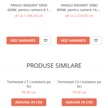
PANOU RADIANT SR5D
PANOU RADIANT SR8D
600W, pentru camere 8-12
890W, pentru camere 16-20
mp
mp
de la 1.596,00 Lei
de la 2.218,00 Lei
VEZI VARIANTE
VEZI VARIANTE
PRODUSE SIMILARE
Termostat C7 ( instalare pe
Termostat C3 ( instalare pe
fir)
fir)
99,00 Lei
79,00 Lei
ADAUGA IN COS
ADAUGA IN COS