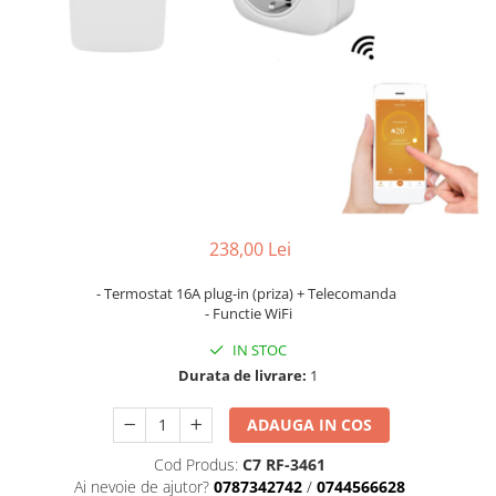
238,00 Lei
- Termostat 16A plug-in (priza) + Telecomanda
- Functie WiFi
IN STOC
Durata de livrare:
1
ADAUGA IN COS
Cod Produs:
C7 RF-3461
Ai nevoie de ajutor?
0787342742
/
0744566628