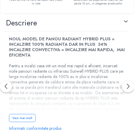
in rate
peste 16 ani, in alegerea produselor
Descriere
NOUL MODEL DE PANOU RADIANT HYBRID PLUS =
INCALZIRE 100% RADIANTA DAR IN PLUS 34%
INCALZIRE CONVECTIVA = INCALZIRE MAI RAPIDA, MAI
EFICIENTA
Pentru a incalzi casa intr-un mod mai rapid si eficient, incercati
noile panouri radiante cu infrarosu Sunwell HYBRID PLUS care pe
langa incalzirea radianta de 100%
au in plus
si incalzirea
convectiva generata de caldura emisa de placa radianta care in
loc sa se piarda prin transferul catre alte materiale izolatoare va fi
emisa tot in incaperea ce se doreste a se incalzii . De asemenea un
alt avantaj al acestor panouri radiante de tip HYBRID PLUS este
reprezentat de designul compact, cu o grosime de doar 4.3 cm
dar si de proiectarea fantelor speciale atat de pe latura superioara
a panoului cat din interior, care ajuta la propagarea mai rapida a
Vezi mai mult
caldurii in incapere. Datorita tehnologiei de incalzire in infrarosu
combinata cu incalzirea convectiva panoul HYBRID PLUS 1400
Informatii conformitate produs
poate incalzi o suprafata de pana la 26 mp intr-un mod mai rapid