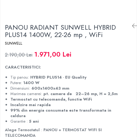
PANOU RADIANT SUNWELL HYBRID
PLUS14 1400W, 22-26 mp , WiFi
SUNWELL
1.971,00 Lei
2.190,00 Lei
CARACTERISTICI:
Tip panou:
HYBRID PLUS14
-
EU Quality
Putere:
1400 W
Dimensiuni:
600x1400x43 mm
Marimea camerei:
pt. camere de 22–26 mp, H = 2,5m
Termostat cu telecomanda, functie WiFi
Incalzire mai rapida
99% din energia consumata este transformata in
caldura
Garantie :
5 ani
Alege Termostatul
:
PANOU + TERMOSTAT WIFI SI
TELECOMANDA