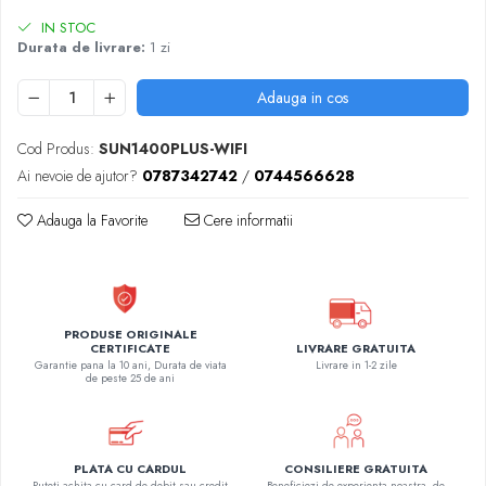
IN STOC
Durata de livrare:
1 zi
Adauga in cos
Cod Produs:
SUN1400PLUS-WIFI
Ai nevoie de ajutor?
0787342742
/
0744566628
Adauga la Favorite
Cere informatii
PRODUSE ORIGINALE
LIVRARE GRATUITA
CERTIFICATE
Livrare in 1-2 zile
Garantie pana la 10 ani, Durata de viata
de peste 25 de ani
PLATA CU CARDUL
CONSILIERE GRATUITA
Puteti achita cu card de debit sau credit
Beneficiezi de experienta noastra, de