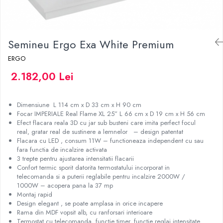
Semineu Ergo Exa White Premium
ERGO
2.182,00 Lei
Dimensiune L 114 cm x D 33 cm x H 90 cm
Focar IMPERIALE Real Flame XL 25” L 66 cm x D 19 cm x H 56 cm
Efect flacara reala 3D cu jar sub busteni care imita perfect focul
real, gratar real de sustinere a lemnelor – design patentat
Flacara cu LED , consum 11W – functioneaza independent cu sau
fara functia de incalzire activata
3 trepte pentru ajustarea intensitatii flacarii
Confort termic sporit datorita termostatului incorporat in
telecomanda si a puterii reglabile pentru incalzire 2000W /
1000W – acopera pana la 37 mp
Montaj rapid
Design elegant , se poate amplasa in orice incapere
Rama din MDF vopsit alb, cu ranforsari interioare
Termostat cu telecomanda, functie timer, functie reglaj intensitate