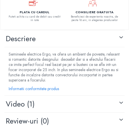
PLATA CU CARDUL
CONSILIERE GRATUITA
Puteti achita cu card de debit sau credit
Beneficiezi de experienta noastra, de
in rate
peste 16 ani, in alegerea produselor
Descriere
Semineele electrice Ergo, va ofera un ambient de poveste, relaxant
si romantic datorita designului deosebit dar si a efectului flacarii
ce imita perfect focul real bazat pe jar si busteni ce se afla intr-un
focar incorporat de 25 inch. In plus semineele electrice Ergo au si
functie de incalzire datorita convectorului incorportat in partea
superioara a focarului.
Informatii conformitate produs
Video
(1)
Review-uri
(0)