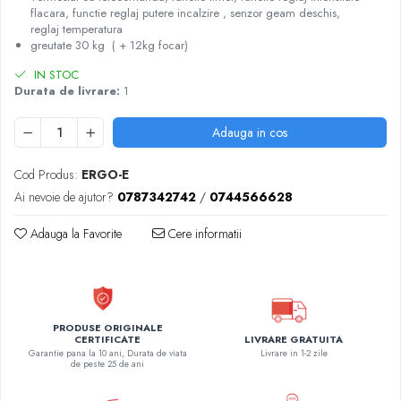
flacara, functie reglaj putere incalzire , senzor geam deschis,
reglaj temperatura
greutate 30 kg ( + 12kg focar)
IN STOC
Durata de livrare:
1
Adauga in cos
Cod Produs:
ERGO-E
Ai nevoie de ajutor?
0787342742
/
0744566628
Adauga la Favorite
Cere informatii
PRODUSE ORIGINALE
LIVRARE GRATUITA
CERTIFICATE
Livrare in 1-2 zile
Garantie pana la 10 ani, Durata de viata
de peste 25 de ani