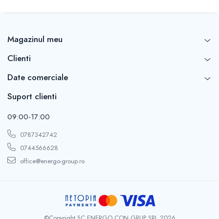
Magazinul meu
Clienti
Date comerciale
Suport clienti
09:00-17:00
0787342742
0744566628
office@energo-group.ro
©Copyright SC ENERGO CON GRUP SRL 2026