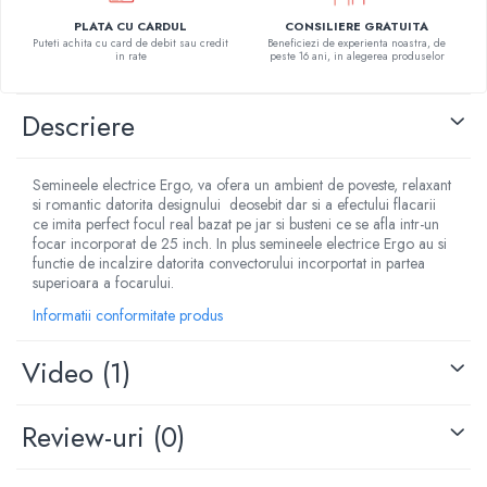
PLATA CU CARDUL
CONSILIERE GRATUITA
Puteti achita cu card de debit sau credit
Beneficiezi de experienta noastra, de
in rate
peste 16 ani, in alegerea produselor
Descriere
Semineele electrice Ergo, va ofera un ambient de poveste, relaxant
si romantic datorita designului deosebit dar si a efectului flacarii
ce imita perfect focul real bazat pe jar si busteni ce se afla intr-un
focar incorporat de 25 inch. In plus semineele electrice Ergo au si
functie de incalzire datorita convectorului incorportat in partea
superioara a focarului.
Informatii conformitate produs
Video
(1)
Review-uri
(0)