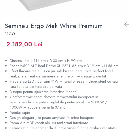
Semineu Ergo Mek White Premium
ERGO
2.182,00 Lei
Dimensiune L 114 cm x D 33 cm x H 90 cm
Focar IMPERIALE Real Flame XL 25” L 66 cm x D 19 cm x H 56 cm
Efect flacara reala 3D cu jar sub busteni care imita perfect focul
real, gratar real de sustinere a lemnelor – design patentat
Flacara cu LED , consum 11W – functioneaza independent cu sau
fara functia de incalzire activata
3 trepte pentru ajustarea intensitatii flacarii
Confort termic sporit datorita termostatului incorporat in
telecomanda si a puterii reglabile pentru incalzire 2000W /
1000W – acopera pana la 37 mp
Montaj rapid
Design elegant , se poate amplasa in orice incapere
Rama din MDF vopsit alb, cu ranforsari interioare
Termostat cu telecomanda, functie timer, functie reglaj intensitate