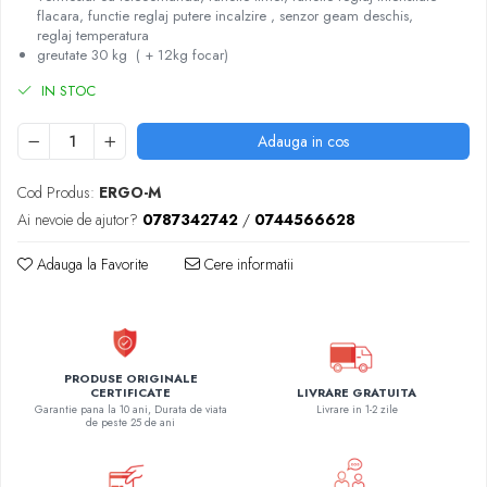
flacara, functie reglaj putere incalzire , senzor geam deschis,
reglaj temperatura
greutate 30 kg ( + 12kg focar)
IN STOC
Adauga in cos
Cod Produs:
ERGO-M
Ai nevoie de ajutor?
0787342742
/
0744566628
Adauga la Favorite
Cere informatii
PRODUSE ORIGINALE
LIVRARE GRATUITA
CERTIFICATE
Livrare in 1-2 zile
Garantie pana la 10 ani, Durata de viata
de peste 25 de ani