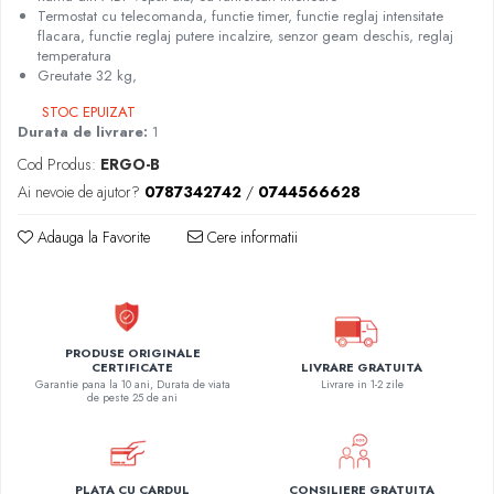
Termostat cu telecomanda, functie timer, functie reglaj intensitate
flacara, functie reglaj putere incalzire, senzor geam deschis, reglaj
temperatura
Greutate 32 kg,
STOC EPUIZAT
Durata de livrare:
1
Cod Produs:
ERGO-B
Ai nevoie de ajutor?
0787342742
/
0744566628
Adauga la Favorite
Cere informatii
PRODUSE ORIGINALE
LIVRARE GRATUITA
CERTIFICATE
Livrare in 1-2 zile
Garantie pana la 10 ani, Durata de viata
de peste 25 de ani
PLATA CU CARDUL
CONSILIERE GRATUITA