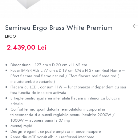
Semineu Ergo Brass White Premium
ERGO
2.439,00 Lei
Dimensiune L 127 cm x D 20 cm x H 62 cm
Focar IMPERIALE L 77 cm x D 19 cm CM x H 27 cm Real Flame –
Efect flacara real flame natural / Efect flacara real flame red (
include ambele variante )
Flacara cu LED , consum 11W – functioneaza independent cu sau
fara functia de incalzire activata
3 trepte pentru ajustarea intensitatii flacarii si interior cu butuci si
cristale
Confort termic sporit datorita termostatului incorporat in
telecomanda si a puterii reglabile pentru incalzire 2000W /
1000W – acopera pana la 37 mp
Montaj rapid
Design elegant , se poate amplasa in orice incapere
Rama din MDF vopsit alb, cu ranforsari interioare