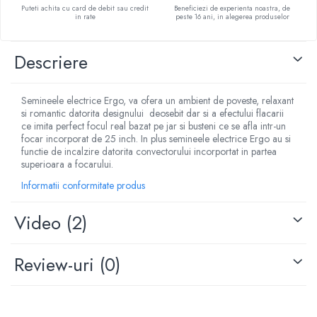
Puteti achita cu card de debit sau credit
Beneficiezi de experienta noastra, de
in rate
peste 16 ani, in alegerea produselor
Descriere
Semineele electrice Ergo, va ofera un ambient de poveste, relaxant
si romantic datorita designului deosebit dar si a efectului flacarii
ce imita perfect focul real bazat pe jar si busteni ce se afla intr-un
focar incorporat de 25 inch. In plus semineele electrice Ergo au si
functie de incalzire datorita convectorului incorportat in partea
superioara a focarului.
Informatii conformitate produs
Video
(2)
Review-uri
(0)